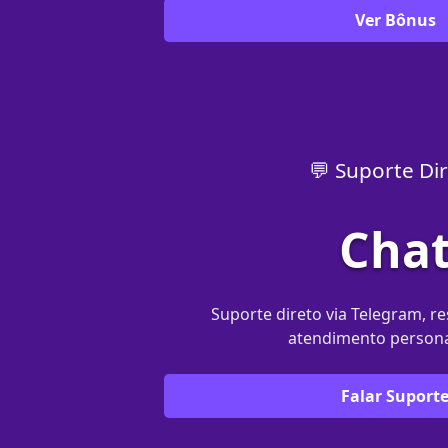
Ver Bônus
💬 Suporte Di
Cha
Suporte direto via Telegram, r
atendimento persona
Falar Suport