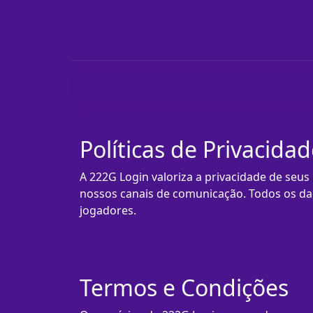
Políticas de Privacida
A 222G Login valoriza a privacidade de seu
nossos canais de comunicação. Todos os dad
jogadores.
Termos e Condições