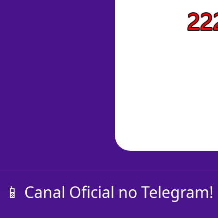
📱 Canal Oficial no Telegram!