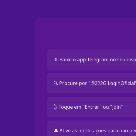
📱 Baixe o app Telegram no seu disp
🔍 Procure por "@222G LoginOficial
👆 Toque em "Entrar" ou "Join"
🔔 Ative as notificações para não p