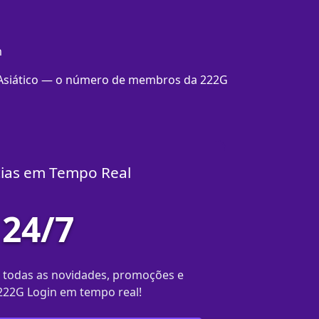
m
te Asiático — o número de membros da 222G
cias em Tempo Real
24/7
e todas as novidades, promoções e
222G Login em tempo real!