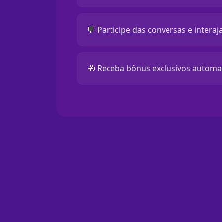
💬 Participe das conversas e interaj
🎁 Receba bônus exclusivos autom