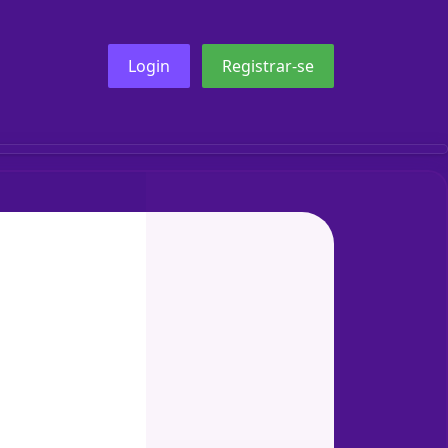
Login
Registrar-se