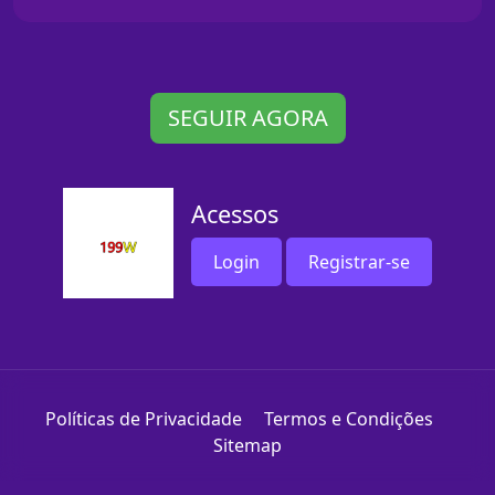
SEGUIR AGORA
Acessos
Login
Registrar-se
Políticas de Privacidade
Termos e Condições
Sitemap