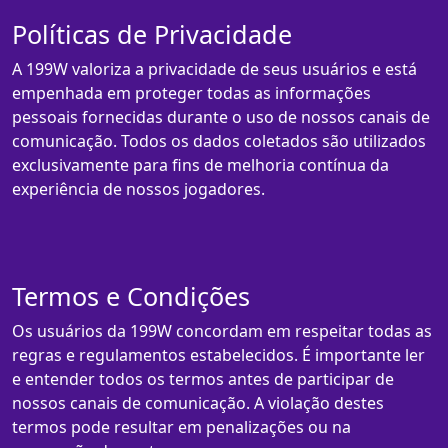
Políticas de Privacidade
A 199W valoriza a privacidade de seus usuários e está
empenhada em proteger todas as informações
pessoais fornecidas durante o uso de nossos canais de
comunicação. Todos os dados coletados são utilizados
exclusivamente para fins de melhoria contínua da
experiência de nossos jogadores.
Termos e Condições
Os usuários da 199W concordam em respeitar todas as
regras e regulamentos estabelecidos. É importante ler
e entender todos os termos antes de participar de
nossos canais de comunicação. A violação destes
termos pode resultar em penalizações ou na