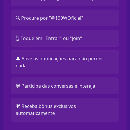
🔍 Procure por "@199WOficial"
👆 Toque em "Entrar" ou "Join"
🔔 Ative as notificações para não perder
nada
💬 Participe das conversas e interaja
🎁 Receba bônus exclusivos
automaticamente