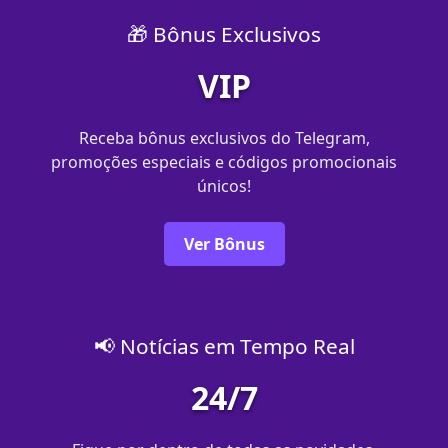
🎁 Bônus Exclusivos
VIP
Receba bônus exclusivos do Telegram,
promoções especiais e códigos promocionais
únicos!
Ver Bônus
📢 Notícias em Tempo Real
24/7