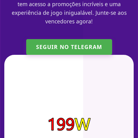
tem acesso a promoções incríveis e uma
experiência de jogo inigualável. Junte-se aos
vencedores agora!
SEGUIR NO TELEGRAM