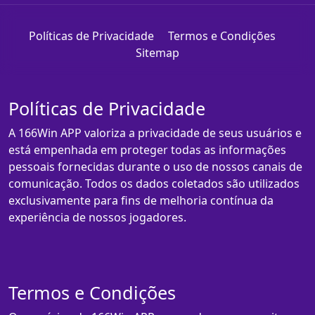
Políticas de Privacidade
Termos e Condições
Sitemap
Políticas de Privacidade
A 166Win APP valoriza a privacidade de seus usuários e
está empenhada em proteger todas as informações
pessoais fornecidas durante o uso de nossos canais de
comunicação. Todos os dados coletados são utilizados
exclusivamente para fins de melhoria contínua da
experiência de nossos jogadores.
Termos e Condições