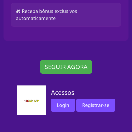
🎁 Receba bônus exclusivos
automaticamente
SEGUIR AGORA
Acessos
Login
Registrar-se