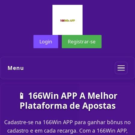
Login
Registrar-se
Menu
📱 166Win APP A Melhor
Plataforma de Apostas
Cadastre-se na 166Win APP para ganhar bônus no
cadastro e em cada recarga. Com a 166Win APP,