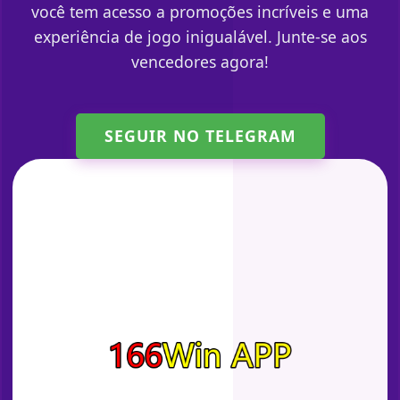
você tem acesso a promoções incríveis e uma
experiência de jogo inigualável. Junte-se aos
vencedores agora!
SEGUIR NO TELEGRAM