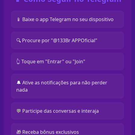
📱 Baixe o app Telegram no seu dispositivo
🔍 Procure por "@133Br APPOficial"
👆 Toque em "Entrar" ou "Join"
🔔 Ative as notificações para não perder
nada
💬 Participe das conversas e interaja
🎁 Receba bônus exclusivos