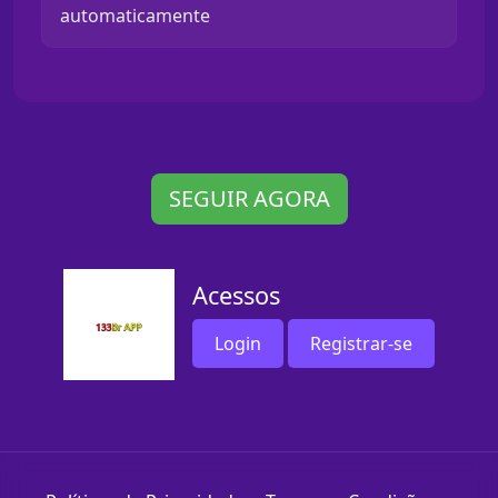
automaticamente
SEGUIR AGORA
Acessos
Login
Registrar-se