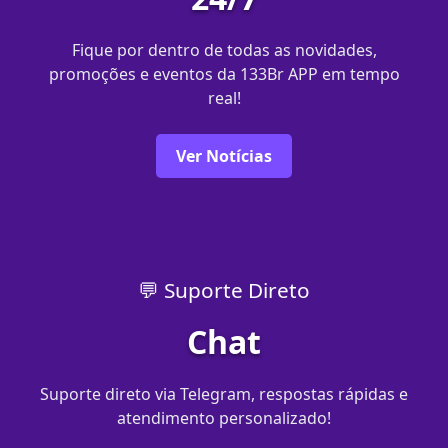
Fique por dentro de todas as novidades,
promoções e eventos da 133Br APP em tempo
real!
Ver Notícias
💬 Suporte Direto
Chat
Suporte direto via Telegram, respostas rápidas e
atendimento personalizado!