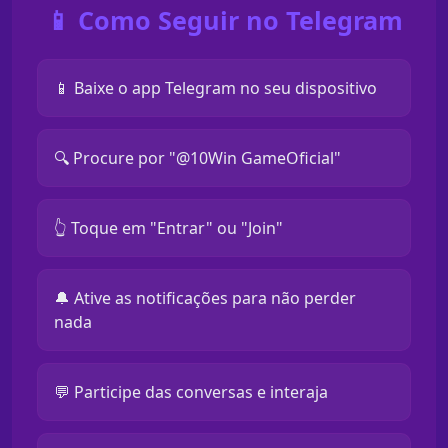
📱 Como Seguir no Telegram
📱 Baixe o app Telegram no seu dispositivo
🔍 Procure por "@10Win GameOficial"
👆 Toque em "Entrar" ou "Join"
🔔 Ative as notificações para não perder
nada
💬 Participe das conversas e interaja