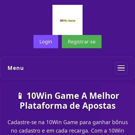
Login
Registrar-se
Menu
📱 10Win Game A Melhor
Plataforma de Apostas
Cadastre-se na 10Win Game para ganhar bônus
no cadastro e em cada recarga. Com a 10Win