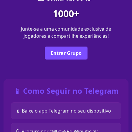
1000+
Junte-se a uma comunidade exclusiva de
jogadores e compartilhe experiências!
Entrar Grupo
📱 Como Seguir no Telegram
📱 Baixe o app Telegram no seu dispositivo
🔍 Procure por "@0055Pg WinOficial"