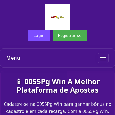
Login
Registrar-se
Menu
📱 0055Pg Win A Melhor
Plataforma de Apostas
Cadastre-se na 0055Pg Win para ganhar bônus no
cadastro e em cada recarga. Com a 0055Pg Win,