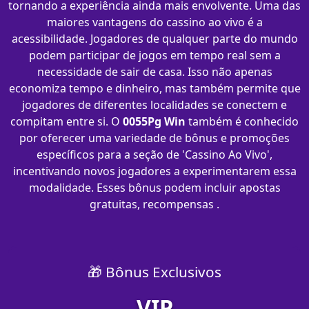
tornando a experiência ainda mais envolvente. Uma das
maiores vantagens do cassino ao vivo é a
acessibilidade. Jogadores de qualquer parte do mundo
podem participar de jogos em tempo real sem a
necessidade de sair de casa. Isso não apenas
economiza tempo e dinheiro, mas também permite que
jogadores de diferentes localidades se conectem e
compitam entre si. O
0055Pg Win
também é conhecido
por oferecer uma variedade de bônus e promoções
específicos para a seção de 'Cassino Ao Vivo',
incentivando novos jogadores a experimentarem essa
modalidade. Esses bônus podem incluir apostas
gratuitas, recompensas .
🎁 Bônus Exclusivos
VIP