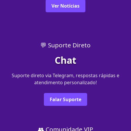
Ver Notícias
💬 Suporte Direto
Chat
Suporte direto via Telegram, respostas rápidas e
atendimento personalizado!
Falar Suporte
👥 Comunidade VIP